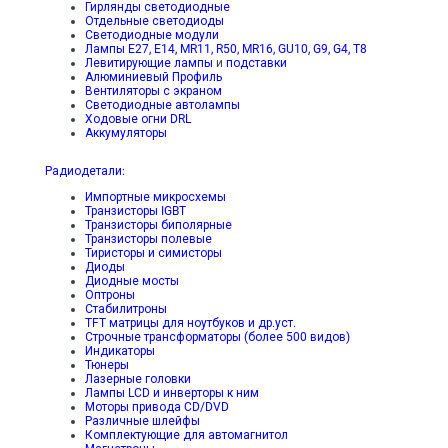
Гирлянды светодиодные
Отдельные светодиоды
Светодиодные модули
Лампы E27, E14, MR11, R50, MR16, GU10, G9, G4, T8
Левитирующие лампы
и
подставки
Алюминиевый Профиль
Вентиляторы с экраном
Светодиодные автолампы
Ходовые огни DRL
Аккумуляторы
Радиодетали:
Импортные микросхемы
Транзисторы IGBT
Транзисторы биполярные
Транзисторы полевые
Тиристоры и симисторы
Диоды
Диодные мосты
Оптроны
Стабилитроны
TFT матрицы для ноутбуков и др.уст.
Строчные трансформаторы (более 500 видов)
Индикаторы
Тюнеры
Лазерные головки
Лампы LCD и инверторы к ним
Моторы привода CD/DVD
Различные шлейфы
Комплектующие для автомагнитол