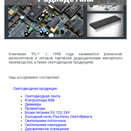
Компания "PL-1" с 1998 года занимается розничной,
мелкооптовой и оптовой торговлей радиодеталями импортного
производства, а также светодиодной продукцией.
Наш ассортимент составляют:
Светодиодная продукция:
Светодиодная лента
Контроллеры RGB
Диммеры
Прожекторы
Блоки питания 5V, 12V, 24V
Холодный неон, Flex-Неон, Светобумага
Светильники потолчные
Светильники накладные
Декоративное освещение