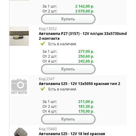
За 1 шт:
2 142,00 р.
От 2 шт:
2 079,00 р.
Код:13052
Автолампа P27 (3157) - 12V пл/цок 33х5730smd
2-контакта
Есть в наличии
За 1 шт:
277,00 р.
От 2 шт:
250,60 р.
От 4 шт:
242,60 р.
Код:2547
Автолампа S25 - 12V 13x5050 красная тип 2
Есть в наличии
За 1 шт:
211,00 р.
От 2 шт:
181,30 р.
От 4 шт:
170,90 р.
Код:10460
Автолампа S25 - 12V 18 led красная