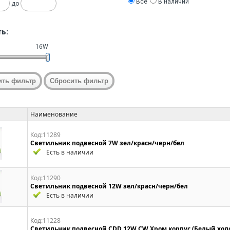
Все
В наличии
до
ь:
16W
Наименование
Код:11289
Светильник подвесной 7W зел/красн/черн/бел
Есть в наличии
Код:11290
Светильник подвесной 12W зел/красн/черн/бел
Есть в наличии
Код:11228
Светильник подвесной CDD 12W CW Хром корпус (Белый хол