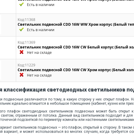
Есть в наличии
Код:11368
Светильник подвесной CDD 16W WW Хром корпус (Белый те
Есть в наличии
Код:11369
Светильник подвесной CDD 16W CW Белый корпус (Белый х
Нет на складе
Код:11229
Светильник подвесной CDD 16W CW Хром корпус (Белый хол
Нет на складе
я классификация светодиодных светильников п
и подвесные различаются по тому, в какую сторону у них открыт плафон. 
ильник идеально впишется в небольшое помещение (кабинет, кухню или прих
ого плафон светодиодных светильников подвесных может быть открыт к
светом, отраженным от потолка. Данный вид светильников подходит и для
точечной подсветкой по периметру комнаты или настенными светильниками
ариант светильников подвесных — это плафон, открытый в сторону. В таком 
 вариант, и может использоваться во многих случаях, когда требуется со