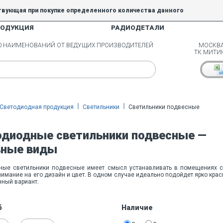
твующая при покупке определенного количества данного
РОДУКЦИЯ
РАДИОДЕТАЛИ
5% и 10% не действуют.
00 НАИМЕНОВАНИЙ ОТ ВЕДУЩИХ ПРОИЗВОДИТЕЛЕЙ
МОСКВА
ТК МИТИ
Светодиодная продукция
Светильники
Светильники подвесные
одиодные светильники подвесные —
вные виды
ные светильники подвесные имеет смысл устанавливать в помещениях с 
нимание на его дизайн и цвет. В одном случае идеально подойдет ярко кра
ный вариант.
б
Наличие