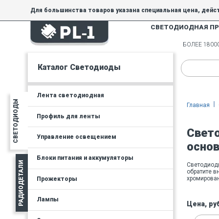
Для большинства товаров указана специальная цена, дейс
СВЕТОДИОДНАЯ П
На товары, купленные по специальной цене, общие скидки 
товара.
БОЛЕЕ 180
Минимальная сумма заказа - 300 руб.
Каталог Светодиоды
Лента светодиодная
СВЕТОДИОДЫ
Главная
Профиль для ленты
Свет
Управление освещением
осно
Блоки питания и аккумуляторы
РАДИОДЕТАЛИ
Светодиод
обратите в
хромирован
Прожекторы
Лампы
Цена, ру