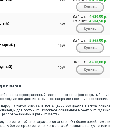
За 1 шт:
4 620,00 р.
От 2 шт:
4 504,50 р.
плый)
16W
За 1 шт:
5 565,00 р.
олодный)
16W
За 1 шт:
4 620,00 р.
одный)
16W
одвесных
Наиболее распространенный вариант — это плафон открытый вниз.
ожею), где создаст интенсивное, направленное вниз освещение.
 верху. В таком случае в помещении создается мягкое ровное
 спален, и для гостиных. Подобное освещение может быть удачно
, расположенными в разных местах.
случае основной свет отражается от стен. Он более яркий, нежели
здать более яркое освещение в детской комнате, на кухне или в