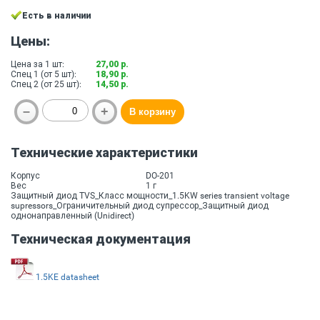
Есть в наличии
Цены:
Цена за 1 шт:
27,00 р.
Спец 1 (от 5 шт):
18,90 р.
Спец 2 (от 25 шт):
14,50 р.
Технические характеристики
Корпус
DO-201
Вес
1 г
Защитный диод TVS_Класс мощности_1.5KW series transient voltage
supressors_Ограничительный диод супрессор_Защитный диод
однонаправленный (Unidirect)
Техническая документация
1.5KE datasheet