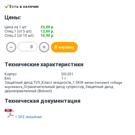
Есть в наличии
Цены:
Цена за 1 шт:
23,00 р.
Спец 1 (от 5 шт):
13,60 р.
Спец 2 (от 10 шт):
10,90 р.
Технические характеристики
Корпус
DO-201
Вес
1 г
Защитный диод TVS_Класс мощности_1.5KW series transient voltage
supressors_Ограничительный диод супрессор_Защитный диод
двунаправленный (Bidirect)
Техническая документация
1.5KE datasheet