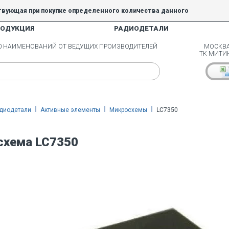
твующая при покупке определенного количества данного
РОДУКЦИЯ
РАДИОДЕТАЛИ
5% и 10% не действуют.
00 НАИМЕНОВАНИЙ ОТ ВЕДУЩИХ ПРОИЗВОДИТЕЛЕЙ
МОСКВА
ТК МИТИ
диодетали
Активные элементы
Микросхемы
LC7350
схема LC7350