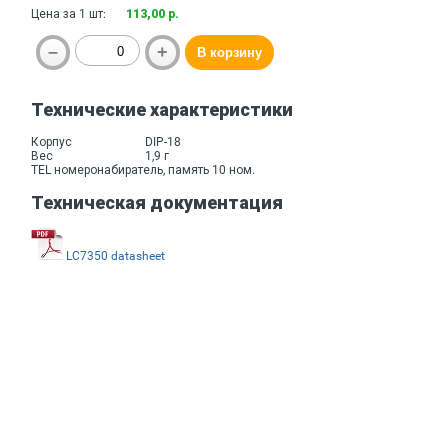
Цена за 1 шт:
113,00 р.
Технические характеристики
Корпус
DIP-18
Вес
1,9 г
TEL номеронабиратель, память 10 ном.
Техническая документация
LC7350 datasheet