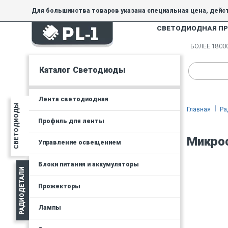
Для большинства товаров указана специальная цена, дейс
СВЕТОДИОДНАЯ П
На товары, купленные по специальной цене, общие скидки 
товара.
БОЛЕЕ 180
Минимальная сумма заказа - 300 руб.
Каталог Светодиоды
Лента светодиодная
СВЕТОДИОДЫ
Главная
Ра
Профиль для ленты
Микро
Управление освещением
Блоки питания и аккумуляторы
РАДИОДЕТАЛИ
Прожекторы
Лампы