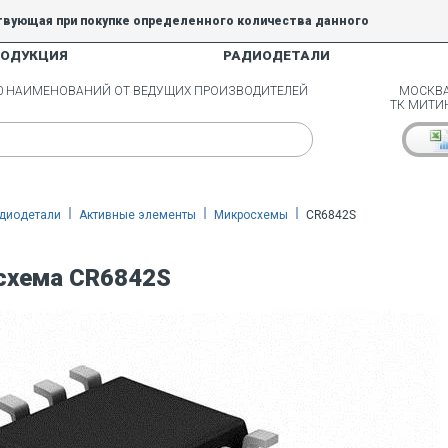
твующая при покупке определенного количества данного
РОДУКЦИЯ
РАДИОДЕТАЛИ
5% и 10% не действуют.
00 НАИМЕНОВАНИЙ ОТ ВЕДУЩИХ ПРОИЗВОДИТЕЛЕЙ
МОСКВА
ТК МИТИ
диодетали
Активные элементы
Микросхемы
CR6842S
схема CR6842S