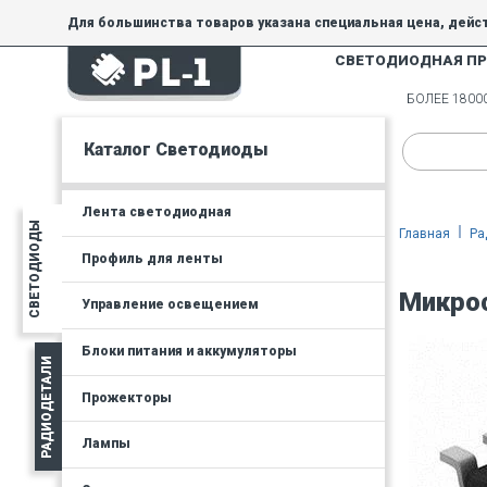
Для большинства товаров указана специальная цена, дейс
СВЕТОДИОДНАЯ П
На товары, купленные по специальной цене, общие скидки 
товара.
БОЛЕЕ 180
Минимальная сумма заказа - 300 руб.
Каталог Светодиоды
Лента светодиодная
СВЕТОДИОДЫ
Главная
Ра
Профиль для ленты
Микро
Управление освещением
Блоки питания и аккумуляторы
РАДИОДЕТАЛИ
Прожекторы
Лампы