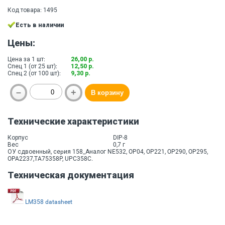
Код товара: 1495
Есть в наличии
Цены:
Цена за 1 шт:
26,00 р.
Спец 1 (от 25 шт):
12,50 р.
Спец 2 (от 100 шт):
9,30 р.
Технические характеристики
Корпус
DIP-8
Вес
0,7 г
ОУ сдвоенный, сеpия 158_Аналог NE532, OP04, OP221, OP290, OP295,
OPA2237,TA75358P, UPC358C.
Техническая документация
LM358 datasheet