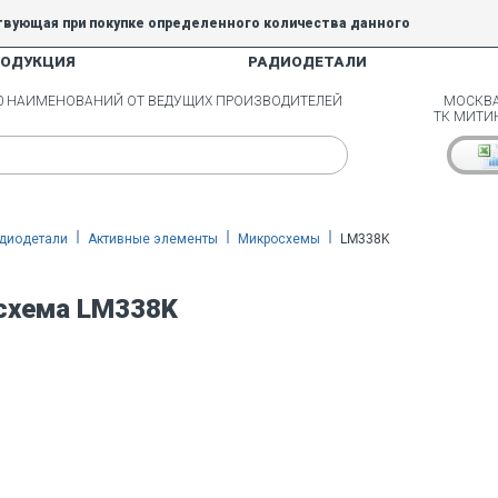
твующая при покупке определенного количества данного
РОДУКЦИЯ
РАДИОДЕТАЛИ
5% и 10% не действуют.
00 НАИМЕНОВАНИЙ ОТ ВЕДУЩИХ ПРОИЗВОДИТЕЛЕЙ
МОСКВА
ТК МИТИ
диодетали
Активные элементы
Микросхемы
LM338K
схема LM338K