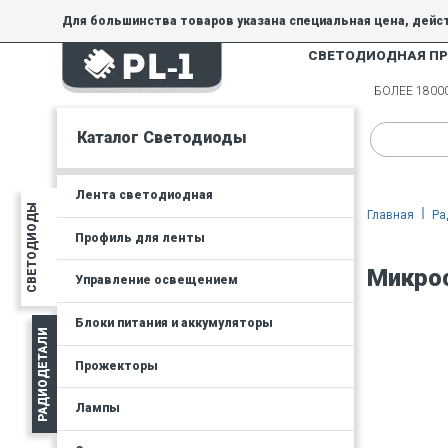
Для большинства товаров указана специальная цена, дейс
СВЕТОДИОДНАЯ П
На товары, купленные по специальной цене, общие скидки 
товара.
БОЛЕЕ 180
Минимальная сумма заказа - 300 руб.
Каталог Светодиоды
Лента светодиодная
СВЕТОДИОДЫ
Главная
Ра
Профиль для ленты
Микро
Управление освещением
Блоки питания и аккумуляторы
РАДИОДЕТАЛИ
Прожекторы
Лампы