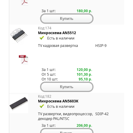
За 1 шт:
180,00 р.
Код:174
Микросхема AN5512
Есть в наличии
TV кадpовая pазвеpтка
HSIP-9
За 1 шт:
120,00 р.
От 5 шт:
101,30 р.
От 10 шт:
95,10 р.
Код:182
Микросхема AN5603K
Есть в наличии
TV pазвеpтки, видеопроцессор,
SDIP-42
декодер PAL/NTSC
За 1 шт:
206,00 р.