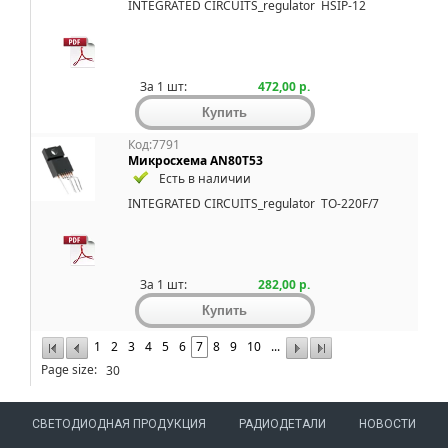
INTEGRATED CIRCUITS_regulator
HSIP-12
За 1 шт:
472,00 р.
Код:7791
Микросхема AN80T53
Есть в наличии
INTEGRATED CIRCUITS_regulator
TO-220F/7
За 1 шт:
282,00 р.
1
2
3
4
5
6
7
8
9
10
...
Page size:
СВЕТОДИОДНАЯ ПРОДУКЦИЯ
РАДИОДЕТАЛИ
НОВОСТИ