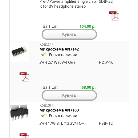
Pre- / Power amplifier single chip
SDIP-22
ic for 3V headphone stereo
За 1 шт:
104,00 р.
Код:277
Микросхема AN7142
Есть в наличии
УHЧ 2x1W (6V/4 Ом)
HDIP-16
За 1 шт:
68,00 р.
Код:287
Микросхема AN7163
Есть в наличии
УНЧ 17W BTL (13.2V/4 Ом)
HSIP-12