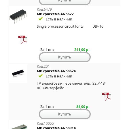
Код:6479
Микросхема AN5622
Есть в наличии
Single processor circuit for tv
DIP-16
За 1 шт:
241,00 р.
Код:201
Микросхема AN5862K
Есть в наличии
TV аналоговый пеpеключатель,
SSIP-13
RGB-интеpфейс
За 1 шт:
84,00 р.
Код:10055
Микросхема AN5891K