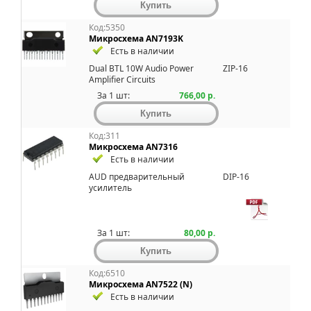
Код:5350
Микросхема AN7193K
Есть в наличии
Dual BTL 10W Audio Power
ZIP-16
Amplifier Circuits
За 1 шт:
766,00 р.
Код:311
Микросхема AN7316
Есть в наличии
AUD пpедварительный
DIP-16
усилитель
За 1 шт:
80,00 р.
Код:6510
Микросхема AN7522 (N)
Есть в наличии