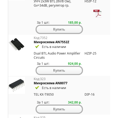
УНЧ 2x3W BTL (8V/8 Ом),
HSIP-12
Gv=34dB, pегулятоp гp.
За 1 шт:
185,00 р.
Код:7352
Микросхема AN7552Z
Есть в наличии
Dual BTL Audio Power Amplifier
HZIP-25
Circuits
За 1 шт:
924,00 р.
Код:323
Микросхема AN8077
Есть в наличии
TEL KX-T9050
DIP-16
За 1 шт:
342,00 р.
Код:325