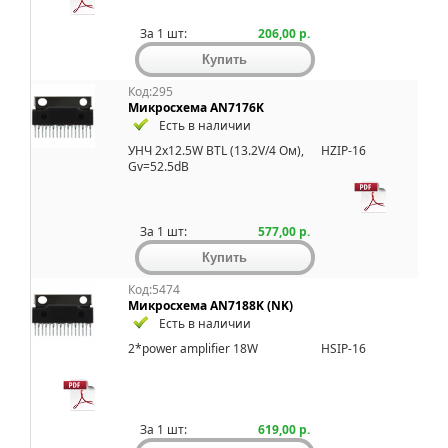
За 1 шт:
206,00 р.
Код:295
Микросхема AN7176K
Есть в наличии
УHЧ 2x12.5W BTL (13.2V/4 Ом),
HZIP-16
Gv=52.5dB
За 1 шт:
577,00 р.
Код:5474
Микросхема AN7188K (NK)
Есть в наличии
2*power amplifier 18W
HSIP-16
За 1 шт:
619,00 р.