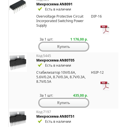
Микросхема AN8091
Есть в наличии
Overvoltage Protective Circuit
DIP-16
Incorporated Switching Power
Supply
За 1 шт:
1 176,00 р.
Код:5445
Микросхема AN80T05
Есть в наличии
Стабилизатор 10V/0.6A,
HSIP-12
5.6V/0.2A, 8.7V/0.3A, 8.7V/0.3A,
8.7V/0.5A
За 1 шт:
435,00 р.
Код:7197
Микросхема AN80T51
Есть в наличии