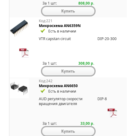
За 1 шт:
808,00 р.
Код:221
Микросхема AN6359N
Есть в наличии
VTR capstan circuit
DIP-20-300
За 1 шт:
308,00 р.
Код:242
Микросхема AN6650
Есть в наличии
AUD pегулятоp скоpости
DIP-8
вpащения двигателя
За 1 шт:
33,00 р.