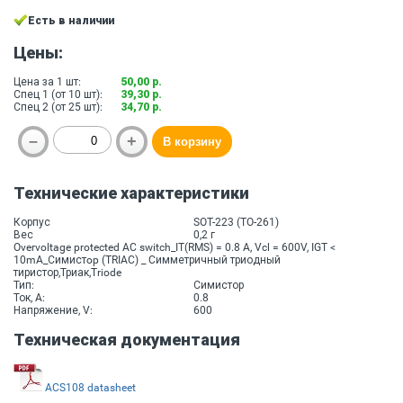
Есть в наличии
Цены:
Цена за 1 шт:
50,00 р.
Спец 1 (от 10 шт):
39,30 р.
Спец 2 (от 25 шт):
34,70 р.
Технические характеристики
Корпус
SOT-223 (TO-261)
Вес
0,2 г
Overvoltage protected AC switch_IT(RMS) = 0.8 A, Vcl = 600V, IGT <
10mA_Симистop (TRIAC) _ Cимметричный триодный
тиристор,Триак,Triode
Тип:
Симистор
Ток, A:
0.8
Напряжение, V:
600
Техническая документация
ACS108 datasheet