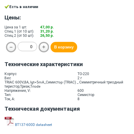
Есть в наличии
Цены:
Цена за 1 шт:
47,00 р.
Спец 1 (от 10 шт):
31,20 р.
Спец 2 (от 50 шт):
26,50 р.
Технические характеристики
Корпус
TO-220
Вес
2 г
TRIAC 600V,8A, Igt=5mA_Симистop (TRIAC) _ Cимметричный триодный
тиристор,Триак,Triode
Напряжение, V:
600
Тип:
Симистор
Ток, A:
8
Техническая документация
BT137-600D datasheet