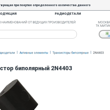
твующая при покупке определенного количества данного
РОДУКЦИЯ
РАДИОДЕТАЛИ
5% и 10% не действуют.
00 НАИМЕНОВАНИЙ ОТ ВЕДУЩИХ ПРОИЗВОДИТЕЛЕЙ
МОСКВА
ТК МИТИ
диодетали
Активные элементы
Транзисторы биполярные
2N4403
стор биполярный 2N4403