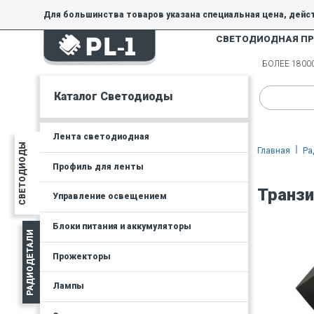
Для большинства товаров указана специальная цена, дейс
СВЕТОДИОДНАЯ П
На товары, купленные по специальной цене, общие скидки 
товара.
БОЛЕЕ 180
Минимальная сумма заказа - 300 руб.
Каталог Светодиоды
Лента светодиодная
СВЕТОДИОДЫ
Главная
Ра
Профиль для ленты
Транзи
Управление освещением
Блоки питания и аккумуляторы
РАДИОДЕТАЛИ
Прожекторы
Лампы