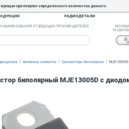
твующая при покупке определенного количества данного
РОДУКЦИЯ
РАДИОДЕТАЛИ
5% и 10% не действуют.
00 НАИМЕНОВАНИЙ ОТ ВЕДУЩИХ ПРОИЗВОДИТЕЛЕЙ
МОСКВА
ТК МИТИ
диодетали
Активные элементы
Транзисторы биполярные
MJE13005D
стор биполярный MJE13005D с диодо