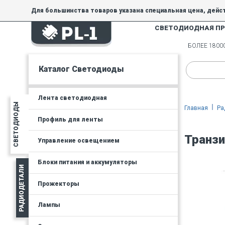
Для большинства товаров указана специальная цена, дейс
СВЕТОДИОДНАЯ П
На товары, купленные по специальной цене, общие скидки 
товара.
БОЛЕЕ 180
Минимальная сумма заказа - 300 руб.
Каталог Светодиоды
Лента светодиодная
СВЕТОДИОДЫ
Главная
Ра
Профиль для ленты
Транзи
Управление освещением
Блоки питания и аккумуляторы
РАДИОДЕТАЛИ
Прожекторы
Лампы