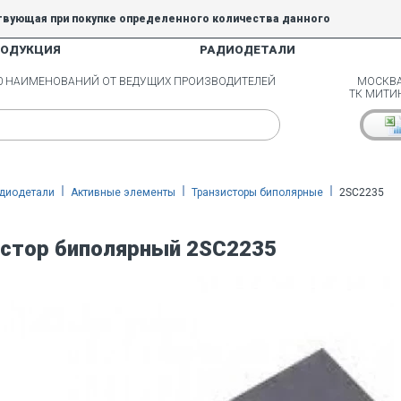
твующая при покупке определенного количества данного
РОДУКЦИЯ
РАДИОДЕТАЛИ
5% и 10% не действуют.
00 НАИМЕНОВАНИЙ ОТ ВЕДУЩИХ ПРОИЗВОДИТЕЛЕЙ
МОСКВА
ТК МИТИ
диодетали
Активные элементы
Транзисторы биполярные
2SC2235
стор биполярный 2SC2235