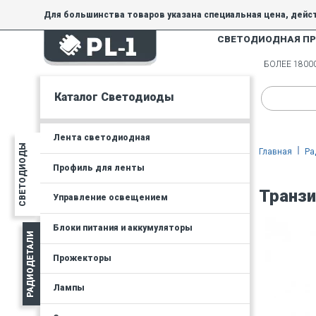
Для большинства товаров указана специальная цена, дейс
СВЕТОДИОДНАЯ П
На товары, купленные по специальной цене, общие скидки 
товара.
БОЛЕЕ 180
Минимальная сумма заказа - 300 руб.
Каталог Светодиоды
Лента светодиодная
СВЕТОДИОДЫ
Главная
Ра
Профиль для ленты
Транзи
Управление освещением
Блоки питания и аккумуляторы
РАДИОДЕТАЛИ
Прожекторы
Лампы