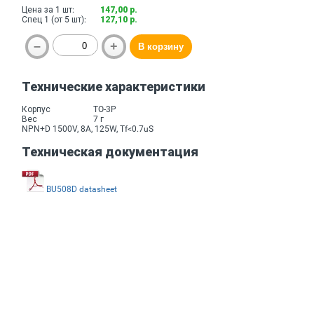
Цена за 1 шт:
147,00 р.
Спец 1 (от 5 шт):
127,10 р.
Технические характеристики
Корпус
TO-3P
Вес
7 г
NPN+D 1500V, 8A, 125W, Tf<0.7uS
Техническая документация
BU508D datasheet