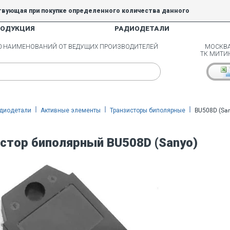
твующая при покупке определенного количества данного
РОДУКЦИЯ
РАДИОДЕТАЛИ
5% и 10% не действуют.
00 НАИМЕНОВАНИЙ ОТ ВЕДУЩИХ ПРОИЗВОДИТЕЛЕЙ
МОСКВА
ТК МИТИ
диодетали
Активные элементы
Транзисторы биполярные
BU508D (Sa
стор биполярный BU508D (Sanyo)