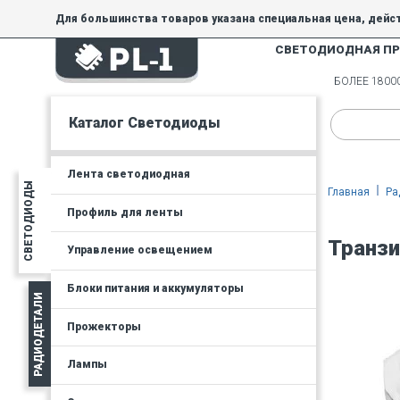
Для большинства товаров указана специальная цена, дейс
СВЕТОДИОДНАЯ П
На товары, купленные по специальной цене, общие скидки 
товара.
БОЛЕЕ 180
Минимальная сумма заказа - 300 руб.
Каталог Светодиоды
Лента светодиодная
СВЕТОДИОДЫ
Главная
Ра
Профиль для ленты
Транзи
Управление освещением
Блоки питания и аккумуляторы
РАДИОДЕТАЛИ
Прожекторы
Лампы