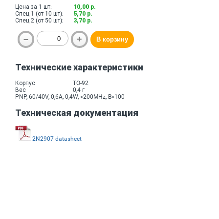
Цена за 1 шт:
10,00 р.
Спец 1 (от 10 шт):
5,70 р.
Спец 2 (от 50 шт):
3,70 р.
Технические характеристики
Корпус
TO-92
Вес
0,4 г
PNP, 60/40V, 0,6A, 0,4W, >200MHz, B>100
Техническая документация
2N2907 datasheet