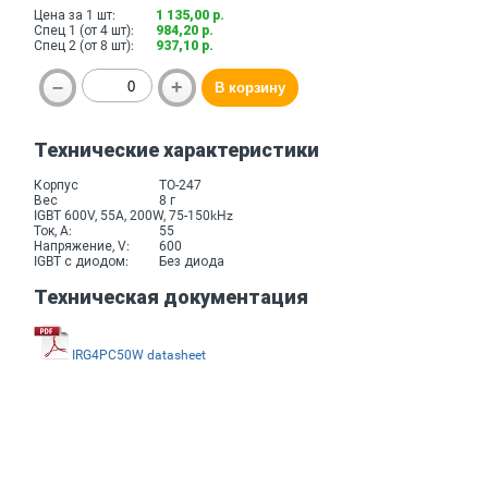
Цена за 1 шт:
1 135,00 р.
Спец 1 (от 4 шт):
984,20 р.
Спец 2 (от 8 шт):
937,10 р.
Технические характеристики
Корпус
TO-247
Вес
8 г
IGBT 600V, 55A, 200W, 75-150kHz
Ток, A:
55
Напряжение, V:
600
IGBT с диодом:
Без диода
Техническая документация
IRG4PC50W datasheet