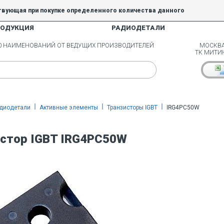
твующая при покупке определенного количества данного
РОДУКЦИЯ
РАДИОДЕТАЛИ
5% и 10% не действуют.
00 НАИМЕНОВАНИЙ ОТ ВЕДУЩИХ ПРОИЗВОДИТЕЛЕЙ
МОСКВА
ТК МИТИ
диодетали
Активные элементы
Транзисторы IGBT
IRG4PC50W
стор IGBT IRG4PC50W