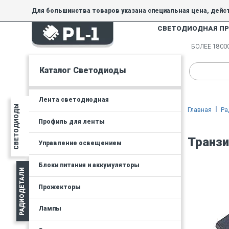
Для большинства товаров указана специальная цена, дейс
СВЕТОДИОДНАЯ П
На товары, купленные по специальной цене, общие скидки 
товара.
БОЛЕЕ 180
Минимальная сумма заказа - 300 руб.
Каталог Светодиоды
Лента светодиодная
СВЕТОДИОДЫ
Главная
Ра
Профиль для ленты
Транзи
Управление освещением
Блоки питания и аккумуляторы
РАДИОДЕТАЛИ
Прожекторы
Лампы