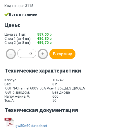
Код товара: 3118
Есть в наличии
Цены:
Цена за 1 шт:
557,00 р.
Спец 1 (от 4 шт):
486,30 р.
Спец 2 (от 8 шт):
459,70 р.
Технические характеристики
Корпус
TO-247
Вес
8 г
IGBT N-Channel 600V 50A Vce=1.85v_БЕЗ ДИОДА
IGBT с диодом:
Без диода
Напряжение, V:
600
Ток, A:
50
Техническая документация
igw50n60 datasheet