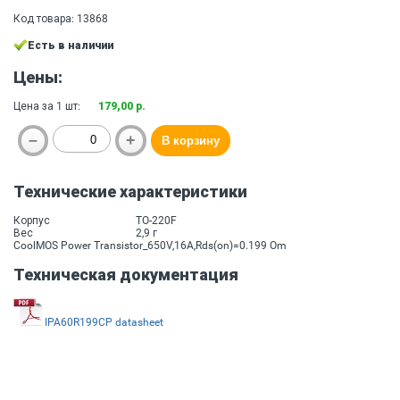
Код товара: 13868
Есть в наличии
Цены:
Цена за 1 шт:
179,00 р.
Технические характеристики
Корпус
TO-220F
Вес
2,9 г
CoolMOS Power Transistor_650V,16A,Rds(on)=0.199 Om
Техническая документация
IPA60R199CP datasheet