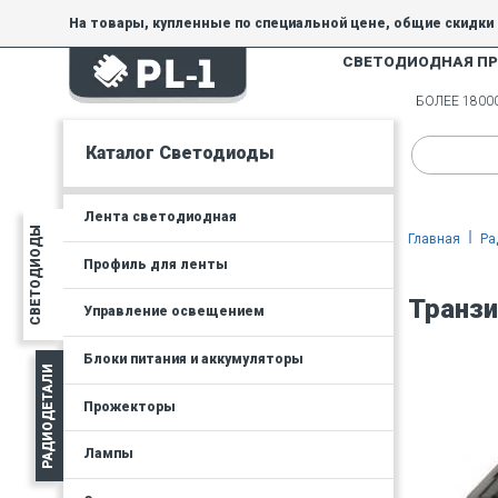
На товары, купленные по специальной цене, общие скидки 
товара.
СВЕТОДИОДНАЯ П
Минимальная сумма заказа - 300 руб.
БОЛЕЕ 180
Каталог Светодиоды
Лента светодиодная
СВЕТОДИОДЫ
Главная
Ра
Профиль для ленты
Транзи
Управление освещением
Блоки питания и аккумуляторы
РАДИОДЕТАЛИ
Прожекторы
Лампы