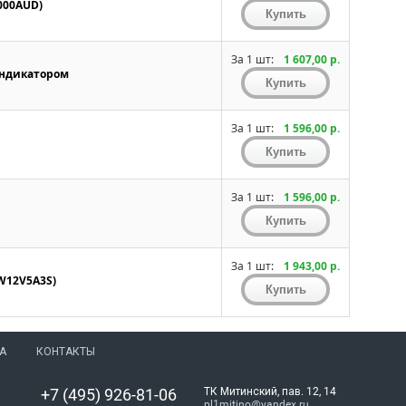
000AUD)
За 1 шт:
1 607,00 р.
 индикатором
За 1 шт:
1 596,00 р.
За 1 шт:
1 596,00 р.
За 1 шт:
1 943,00 р.
6W12V5A3S)
А
КОНТАКТЫ
+7 (495) 926-81-06
ТК Митинский, пав. 12, 14
pl1mitino@yandex.ru