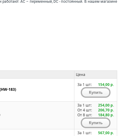
и работают: AC – переменный, DC - постоянный. В нашем магазине
Цена
За 1 шт:
154,00 р.
(HW-183)
За 1 шт:
254,00 р.
От 4 шт:
206,70 р.
)
От 8 шт:
184,80 р.
За 1 шт:
567,00 р.