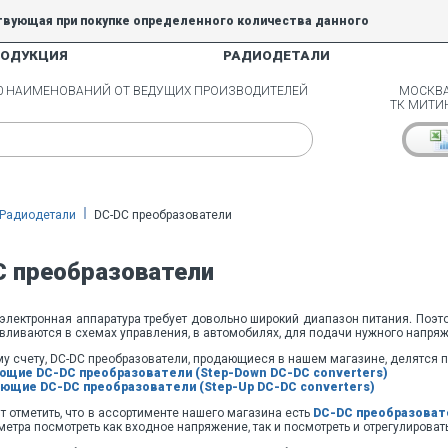
твующая при покупке определенного количества данного
РОДУКЦИЯ
РАДИОДЕТАЛИ
5% и 10% не действуют.
00 НАИМЕНОВАНИЙ ОТ ВЕДУЩИХ ПРОИЗВОДИТЕЛЕЙ
МОСКВА
ТК МИТИ
Радиодетали
DC-DC преобразователи
C преобразователи
электронная аппаратура требует довольно широкий диапазон питания. Поэто
вливаются в схемах управления, в автомобилях, для подачи нужного напряже
у счету, DC-DC преобразователи, продающиеся в нашем магазине, делятся п
щие DC-DC преобразователи (Step-Down DC-DC converters)
щие DC-DC преобразователи (Step-Up DC-DC converters)
ит отметить, что в ассортименте нашего магазина есть
DC-DC преобразоват
метра посмотреть как входное напряжение, так и посмотреть и отрегулирова