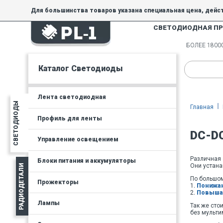
Для большинства товаров указана специальная цена, дейс
СВЕТОДИОДНАЯ П
На товары, купленные по специальной цене, общие скидки 
товара.
БОЛЕЕ 180
Минимальная сумма заказа - 300 руб.
Каталог Светодиоды
Лента светодиодная
СВЕТОДИОДЫ
Главная
Профиль для ленты
DC-D
Управление освещением
Различная 
Блоки питания и аккумуляторы
Они устана
РАДИОДЕТАЛИ
По большом
Прожекторы
1.
Понижаю
2.
Повышаю
Лампы
Так же сто
без мульти