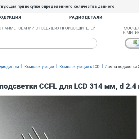
твующая при покупке определенного количества данного
РОДУКЦИЯ
РАДИОДЕТАЛИ
5% и 10% не действуют.
00 НАИМЕНОВАНИЙ ОТ ВЕДУЩИХ ПРОИЗВОДИТЕЛЕЙ
МОСКВА
ТК МИТИ
диодетали
Комплектующие
Комплектующие к LCD
Лампа подсветки C
подсветки CCFL для LCD 314 мм, d 2.4 