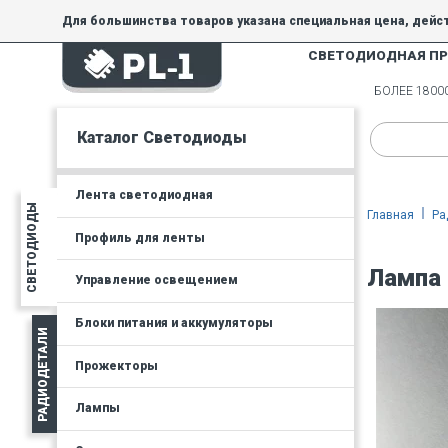
Для большинства товаров указана специальная цена, дейс
СВЕТОДИОДНАЯ П
На товары, купленные по специальной цене, общие скидки 
товара.
БОЛЕЕ 180
Минимальная сумма заказа - 300 руб.
Каталог Светодиоды
Лента светодиодная
СВЕТОДИОДЫ
Главная
Ра
Профиль для ленты
Лампа 
Управление освещением
Блоки питания и аккумуляторы
РАДИОДЕТАЛИ
Прожекторы
Лампы