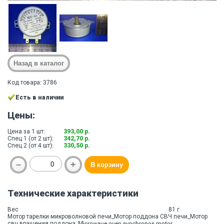
Код товара: 3786
Есть в наличии
Цены:
Цена за 1 шт:
393,00 р.
Спец 1 (от 2 шт):
342,70 р.
Спец 2 (от 4 шт):
330,50 р.
Технические характеристики
Вес
81 г
Мотор тарелки микроволновой печи_Мотор поддона СВЧ печи_Мотор
свч вращения поддона_Microwave oven synchronos motor