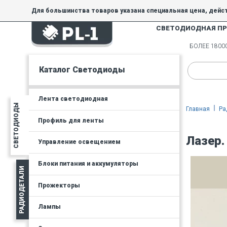
Для большинства товаров указана специальная цена, дейс
СВЕТОДИОДНАЯ П
На товары, купленные по специальной цене, общие скидки 
товара.
БОЛЕЕ 180
Минимальная сумма заказа - 300 руб.
Каталог Светодиоды
Лента светодиодная
СВЕТОДИОДЫ
Главная
Ра
Профиль для ленты
Лазер.
Управление освещением
Блоки питания и аккумуляторы
РАДИОДЕТАЛИ
Прожекторы
Лампы