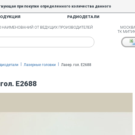
твующая при покупке определенного количества данного
РОДУКЦИЯ
РАДИОДЕТАЛИ
5% и 10% не действуют.
00 НАИМЕНОВАНИЙ ОТ ВЕДУЩИХ ПРОИЗВОДИТЕЛЕЙ
МОСКВА
ТК МИТИ
диодетали
Лазерные головки
Лазер. гол. E2688
 гол. E2688