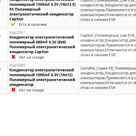
CapXon_Полимерные_Low ESR
полимерный 1500mF 6.3V (10x12.5)
конденсатор_Конденсатор для
PS Полимерный
компьютеров.Применяется в 
электролитический конденсатор
компьютерах.Отличаются от 
CapXon
отказ и низким ESR
Есть в наличии
Код:3061
CapXon_Полимерные_Low ESR
Конденсатор электролитический
конденсатор_Конденсатор для
полимерный 680mF 6.3V (8x8)
компьютеров.Применяется в 
Полимерный электролитический
компьютерах.Отличаются от 
конденсатор CapXon
отказ и низким ESR
Нет на складе
Код:3060
Samwha_Серия FB_Полимерны
Конденсатор электролитический
конденсатор_Конденсатор для
полимерный 1000mF 6.3V (10x12)
компьютеров.Применяется в 
Полимерный электролитический
компьютерах.Отличаются от 
конденсатор
отказ и низким ESR
Нет на складе