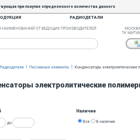
твующая при покупке определенного количества данного
РОДУКЦИЯ
РАДИОДЕТАЛИ
5% и 10% не действуют.
00 НАИМЕНОВАНИЙ ОТ ВЕДУЩИХ ПРОИЗВОДИТЕЛЕЙ
МОСКВА
ТК МИТИ
Радиодетали
Пассивные элементы
Конденсаторы электролитические 
енсаторы электролитические полиме
б
Наличие
Все
В наличии
до