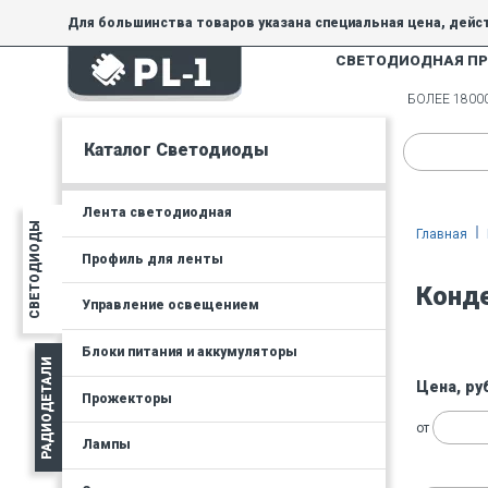
Для большинства товаров указана специальная цена, дейс
СВЕТОДИОДНАЯ П
На товары, купленные по специальной цене, общие скидки 
товара.
БОЛЕЕ 180
Минимальная сумма заказа - 300 руб.
Каталог Светодиоды
Лента светодиодная
СВЕТОДИОДЫ
Главная
Профиль для ленты
Конд
Управление освещением
Блоки питания и аккумуляторы
РАДИОДЕТАЛИ
Цена, ру
Прожекторы
от
Лампы