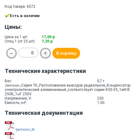
Код товара: 6072
Есть в наличии
Цены:
Цена за 1 шт:
17,00 р.
Спец 1 (от 25 шт):
7,20 р.
Технические характеристики
Вес
0,7 г
Jamicon_Серия TK_Расположение выводов радиальное_Конденсатор
электролитический алюминиевый_соответствует серии К50-35_1мКФ
250В_1uF 250V
Напряжение, V:
250
Ёмкость, mF:
1.00
Техническая документация
!jamicon_tk