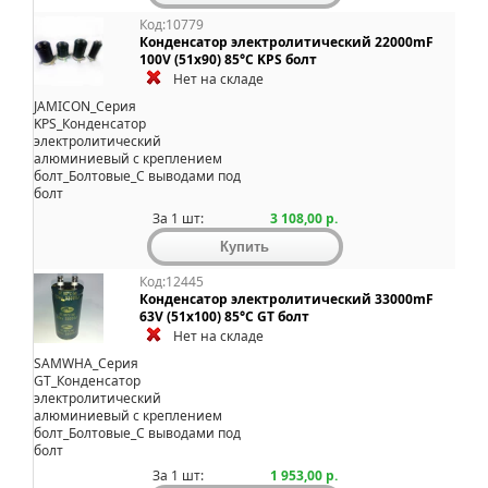
Код:10779
Конденсатор электролитический 22000mF
100V (51x90) 85°C KPS болт
Нет на складе
JAMICON_Серия
KPS_Конденсатор
электролитический
алюминиевый с креплением
болт_Болтовые_С выводами под
болт
За 1 шт:
3 108,00 р.
Код:12445
Конденсатор электролитический 33000mF
63V (51x100) 85°C GT болт
Нет на складе
SAMWHA_Серия
GT_Конденсатор
электролитический
алюминиевый с креплением
болт_Болтовые_С выводами под
болт
За 1 шт:
1 953,00 р.