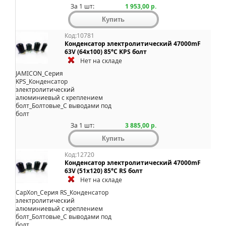
За 1 шт:
1 953,00 р.
Код:10781
Конденсатор электролитический 47000mF
63V (64x100) 85°C KPS болт
Нет на складе
JAMICON_Серия
KPS_Конденсатор
электролитический
алюминиевый с креплением
болт_Болтовые_С выводами под
болт
За 1 шт:
3 885,00 р.
Код:12720
Конденсатор электролитический 47000mF
63V (51x120) 85°C RS болт
Нет на складе
CapXon_Серия RS_Конденсатор
электролитический
алюминиевый с креплением
болт_Болтовые_С выводами под
болт