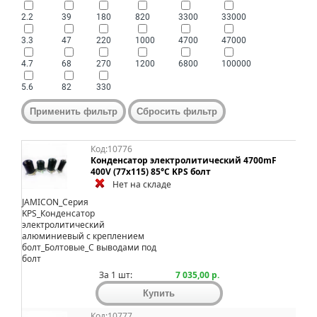
2.2
39
180
820
3300
33000
3.3
47
220
1000
4700
47000
4.7
68
270
1200
6800
100000
5.6
82
330
Код:10776
Конденсатор электролитический 4700mF
400V (77x115) 85°C KPS болт
Нет на складе
JAMICON_Серия
KPS_Конденсатор
электролитический
алюминиевый с креплением
болт_Болтовые_С выводами под
болт
За 1 шт:
7 035,00 р.
Код:10777