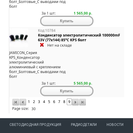
болт_Болтовые_С выводами под
болт
За 1 шт:
1 565,00 р.
Код:10784
Конденсатор электролитический 100000mF
63V (77x144) 85°C KPS болт
Нет на складе
JAMICON_Серия
KPS_Конденсатор
электролитический
алюминиевый с креплением
болт_Болтовые_С выводами под
болт
За 1 шт:
5 565,00 р.
1
2
3
4
5
6
7
8
9
Page size:
СВЕТОДИОДНАЯ ПРОДУКЦИЯ
РАДИОДЕТАЛИ
НОВОСТИ