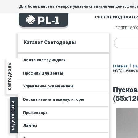
Для большинства товаров указана специальная цена, дейс
СВЕТОДИОДНАЯ П
На товары, купленные по специальной цене, общие скидки 
товара.
БОЛЕЕ 180
Минимальная сумма заказа - 300 руб.
Каталог Светодиоды
Лента светодиодная
СВЕТОДИОДЫ
Главная
Ра
(±5%) Гибкие 
Профиль для ленты
Управление освещением
Пусков
(55х12
Блоки питания и аккумуляторы
РАДИОДЕТАЛИ
Прожекторы
Лампы