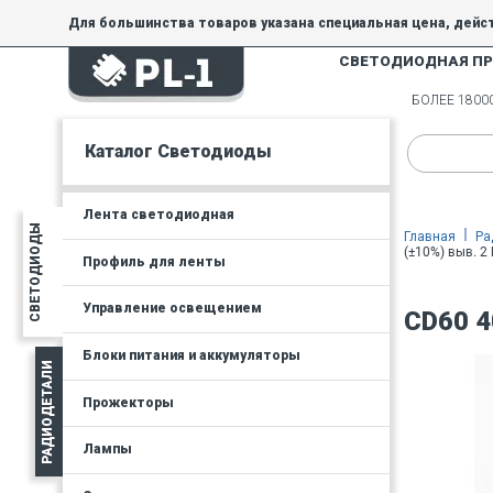
Для большинства товаров указана специальная цена, дейс
СВЕТОДИОДНАЯ П
На товары, купленные по специальной цене, общие скидки 
товара.
БОЛЕЕ 180
Минимальная сумма заказа - 300 руб.
Каталог Светодиоды
Лента светодиодная
СВЕТОДИОДЫ
Главная
Ра
(±10%) выв. 
Профиль для ленты
Управление освещением
CD60 4
Блоки питания и аккумуляторы
РАДИОДЕТАЛИ
Прожекторы
Лампы