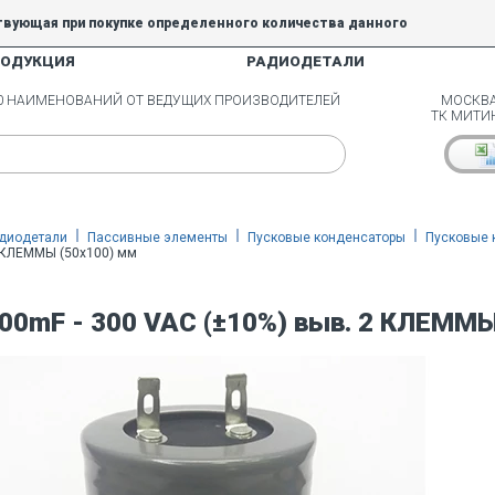
твующая при покупке определенного количества данного
РОДУКЦИЯ
РАДИОДЕТАЛИ
5% и 10% не действуют.
00 НАИМЕНОВАНИЙ ОТ ВЕДУЩИХ ПРОИЗВОДИТЕЛЕЙ
МОСКВА
ТК МИТИ
диодетали
Пассивные элементы
Пусковые конденсаторы
Пусковые 
2 КЛЕММЫ (50х100) мм
00mF - 300 VAC (±10%) выв. 2 КЛЕММЫ