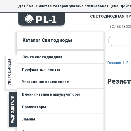
Для большинства товаров указана специальная цена, дейс
СВЕТОДИОДНАЯ П
На товары, купленные по специальной цене, общие скидки 
товара.
БОЛЕЕ 180
Минимальная сумма заказа - 300 руб.
Каталог Светодиоды
Лента светодиодная
СВЕТОДИОДЫ
Главная
Ра
Профиль для ленты
Резист
Управление освещением
Блоки питания и аккумуляторы
РАДИОДЕТАЛИ
Прожекторы
Лампы