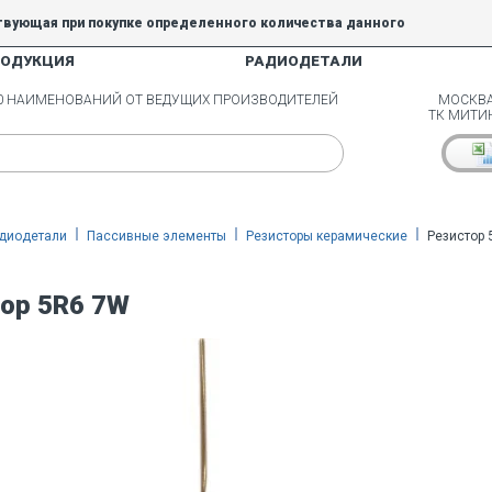
твующая при покупке определенного количества данного
РОДУКЦИЯ
РАДИОДЕТАЛИ
5% и 10% не действуют.
00 НАИМЕНОВАНИЙ ОТ ВЕДУЩИХ ПРОИЗВОДИТЕЛЕЙ
МОСКВА
ТК МИТИ
диодетали
Пассивные элементы
Резисторы керамические
Резистор 
ор 5R6 7W