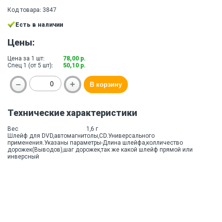
Код товара: 3847
Есть в наличии
Цены:
Цена за 1 шт:
78,00 р.
Спец 1 (от 5 шт):
50,10 р.
Технические характеристики
Вес
1,6 г
Шлейф для DVD,автомагнитолы,CD.Универсального
применения.Указаны параметры-Длина шлейфа,колличество
дорожек(Выводов),шаг дорожек,так же какой шлейф прямой или
инверсный