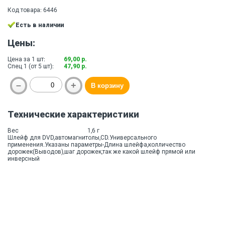
Код товара: 6446
Есть в наличии
Цены:
Цена за 1 шт:
69,00 р.
Спец 1 (от 5 шт):
47,90 р.
Технические характеристики
Вес
1,6 г
Шлейф для DVD,автомагнитолы,CD.Универсального
применения.Указаны параметры-Длина шлейфа,колличество
дорожек(Выводов),шаг дорожек,так же какой шлейф прямой или
инверсный