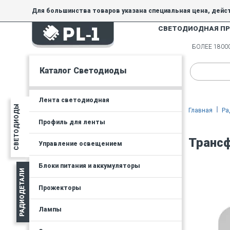
Для большинства товаров указана специальная цена, дейс
СВЕТОДИОДНАЯ П
На товары, купленные по специальной цене, общие скидки 
товара.
БОЛЕЕ 180
Минимальная сумма заказа - 300 руб.
Каталог Светодиоды
Лента светодиодная
СВЕТОДИОДЫ
Главная
Ра
Профиль для ленты
Трансф
Управление освещением
Блоки питания и аккумуляторы
РАДИОДЕТАЛИ
Прожекторы
Лампы