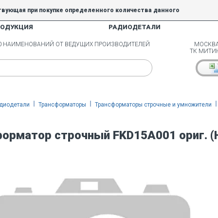
твующая при покупке определенного количества данного
РОДУКЦИЯ
РАДИОДЕТАЛИ
5% и 10% не действуют.
00 НАИМЕНОВАНИЙ ОТ ВЕДУЩИХ ПРОИЗВОДИТЕЛЕЙ
МОСКВА
ТК МИТИ
диодетали
Трансформаторы
Трансформаторы строчные и умножители
орматор строчный FKD15A001 ориг. (