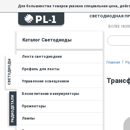
Для большинства товаров указана специальная цена, дейс
СВЕТОДИОДНАЯ П
На товары, купленные по специальной цене, общие скидки 
товара.
БОЛЕЕ 180
Минимальная сумма заказа - 300 руб.
Каталог Светодиоды
Лента светодиодная
СВЕТОДИОДЫ
Главная
Ра
Профиль для ленты
Трансф
Управление освещением
Блоки питания и аккумуляторы
РАДИОДЕТАЛИ
Прожекторы
Лампы