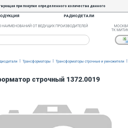
твующая при покупке определенного количества данного
РОДУКЦИЯ
РАДИОДЕТАЛИ
5% и 10% не действуют.
00 НАИМЕНОВАНИЙ ОТ ВЕДУЩИХ ПРОИЗВОДИТЕЛЕЙ
МОСКВА
ТК МИТИ
диодетали
Трансформаторы
Трансформаторы строчные и умножители
орматор строчный 1372.0019