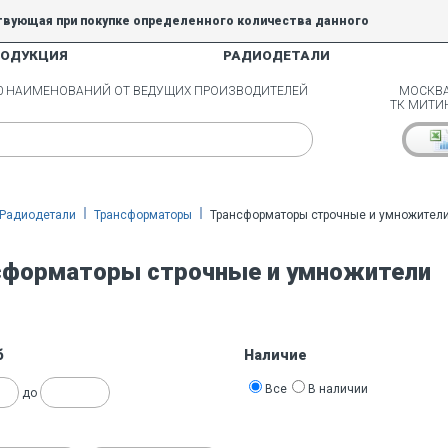
твующая при покупке определенного количества данного
РОДУКЦИЯ
РАДИОДЕТАЛИ
5% и 10% не действуют.
00 НАИМЕНОВАНИЙ ОТ ВЕДУЩИХ ПРОИЗВОДИТЕЛЕЙ
МОСКВА
ТК МИТИ
Радиодетали
Трансформаторы
Трансформаторы строчные и умножител
сформаторы строчные и умножители
б
Наличие
Все
В наличии
до