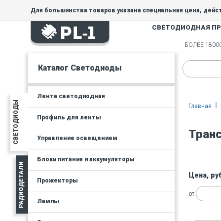
Для большинства товаров указана специальная цена, дейс
СВЕТОДИОДНАЯ П
На товары, купленные по специальной цене, общие скидки 
товара.
БОЛЕЕ 180
Минимальная сумма заказа - 300 руб.
Каталог Светодиоды
Лента светодиодная
СВЕТОДИОДЫ
Главная
Профиль для ленты
Тран
Управление освещением
Блоки питания и аккумуляторы
РАДИОДЕТАЛИ
Цена, ру
Прожекторы
от
Лампы