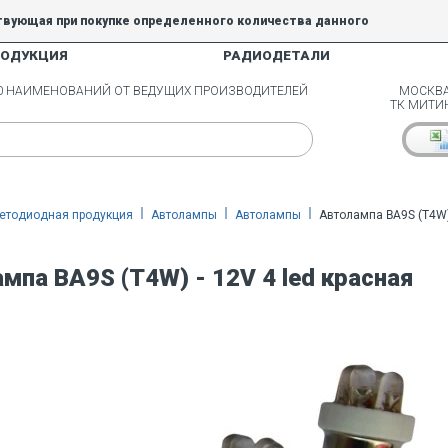
твующая при покупке определенного количества данного
РОДУКЦИЯ
РАДИОДЕТАЛИ
5% и 10% не действуют.
00 НАИМЕНОВАНИЙ ОТ ВЕДУЩИХ ПРОИЗВОДИТЕЛЕЙ
МОСКВА
ТК МИТИ
етодиодная продукция
Автолампы
Автолампы
Автолампа BA9S (T4W) 
мпа BA9S (T4W) - 12V 4 led красная