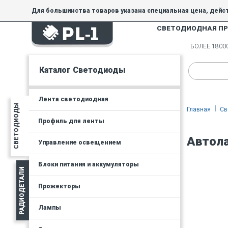
Для большинства товаров указана специальная цена, дейс
СВЕТОДИОДНАЯ П
На товары, купленные по специальной цене, общие скидки 
товара.
БОЛЕЕ 180
Минимальная сумма заказа - 300 руб.
Каталог Светодиоды
Лента светодиодная
СВЕТОДИОДЫ
Главная
Св
Профиль для ленты
Автола
Управление освещением
Блоки питания и аккумуляторы
РАДИОДЕТАЛИ
Прожекторы
Лампы