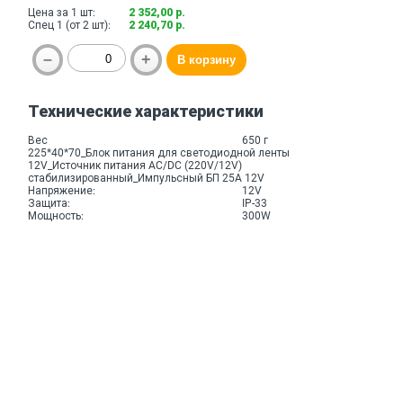
Цена за 1 шт:
2 352,00 р.
Спец 1 (от 2 шт):
2 240,70 р.
Технические характеристики
Вес
650 г
225*40*70_Блок питания для светодиодной ленты
12V_Источник питания AC/DC (220V/12V)
стабилизированный_Импульсный БП 25A 12V
Напряжение:
12V
Защита:
IP-33
Мощность:
300W