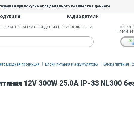
твующая при покупке определенного количества данного
РОДУКЦИЯ
РАДИОДЕТАЛИ
5% и 10% не действуют.
00 НАИМЕНОВАНИЙ ОТ ВЕДУЩИХ ПРОИЗВОДИТЕЛЕЙ
МОСКВА
ТК МИТИ
етодиодная продукция
Блоки питания и аккумуляторы
Блоки питания 1
итания 12V 300W 25.0A IP-33 NL300 бе