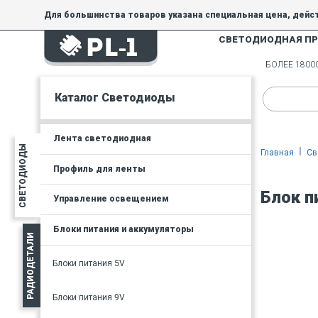
Для большинства товаров указана специальная цена, дейс
СВЕТОДИОДНАЯ П
На товары, купленные по специальной цене, общие скидки 
товара.
БОЛЕЕ 180
Минимальная сумма заказа - 300 руб.
Каталог Светодиоды
Лента светодиодная
СВЕТОДИОДЫ
Главная
Св
Профиль для ленты
Блок п
Управление освещением
Блоки питания и аккумуляторы
РАДИОДЕТАЛИ
Блоки питания 5V
Блоки питания 9V