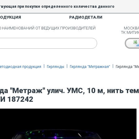
твующая при покупке определенного количества данного
РОДУКЦИЯ
РАДИОДЕТАЛИ
5% и 10% не действуют.
00 НАИМЕНОВАНИЙ ОТ ВЕДУЩИХ ПРОИЗВОДИТЕЛЕЙ
МОСКВА
ТК МИТИ
етодиодная продукция
Гирлянды
Гирлянда "Метражная"
Гирлянда "Ме
да "Метраж" улич. УМС, 10 м, нить тем
И 187242