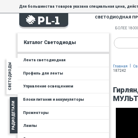
Для большинства товаров указана специальная цена, дейс
СВЕТОДИОДНАЯ П
На товары, купленные по специальной цене, общие скидки 
товара.
БОЛЕЕ 180
Минимальная сумма заказа - 300 руб.
Каталог Светодиоды
Лента светодиодная
СВЕТОДИОДЫ
Главная
Св
187242
Профиль для ленты
Управление освещением
Гирлян
МУЛЬТ
Блоки питания и аккумуляторы
РАДИОДЕТАЛИ
Прожекторы
Лампы