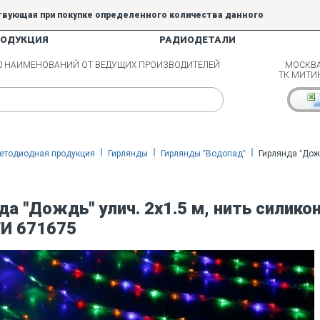
твующая при покупке определенного количества данного
РОДУКЦИЯ
РАДИОДЕТАЛИ
5% и 10% не действуют.
00 НАИМЕНОВАНИЙ ОТ ВЕДУЩИХ ПРОИЗВОДИТЕЛЕЙ
МОСКВА
ТК МИТИ
етодиодная продукция
Гирлянды
Гирлянды "Водопад"
Гирлянда "Дожд
да "Дождь" улич. 2х1.5 м, нить силикон
И 671675