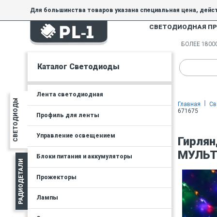
Для большинства товаров указана специальная цена, дейс
СВЕТОДИОДНАЯ П
На товары, купленные по специальной цене, общие скидки 
товара.
БОЛЕЕ 180
Минимальная сумма заказа - 300 руб.
Каталог Светодиоды
Лента светодиодная
СВЕТОДИОДЫ
Главная
Св
671675
Профиль для ленты
Управление освещением
Гирлян
МУЛЬТ
Блоки питания и аккумуляторы
РАДИОДЕТАЛИ
Прожекторы
Лампы