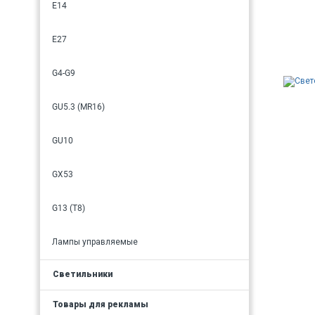
E14
E27
G4-G9
GU5.3 (MR16)
GU10
GX53
G13 (T8)
Лампы управляемые
Светильники
Товары для рекламы