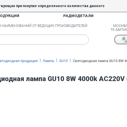
твующая при покупке определенного количества данного
РОДУКЦИЯ
РАДИОДЕТАЛИ
5% и 10% не действуют.
00 НАИМЕНОВАНИЙ ОТ ВЕДУЩИХ ПРОИЗВОДИТЕЛЕЙ
МОСКВА
ТК МИТИ
етодиодная продукция
Лампы
GU10
Светодиодная лампа GU10 8W 4
иодная лампа GU10 8W 4000k AC220V 