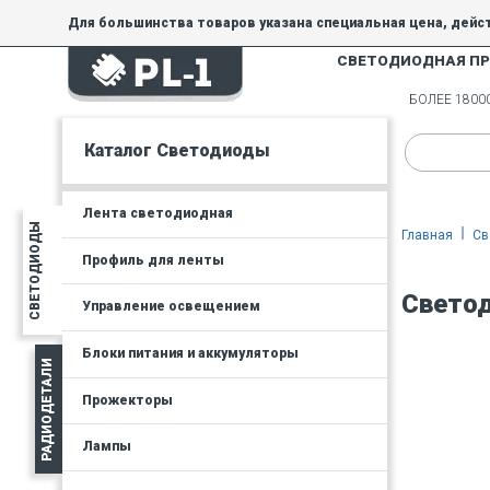
Для большинства товаров указана специальная цена, дейс
СВЕТОДИОДНАЯ П
На товары, купленные по специальной цене, общие скидки 
товара.
БОЛЕЕ 180
Минимальная сумма заказа - 300 руб.
Каталог Светодиоды
Лента светодиодная
СВЕТОДИОДЫ
Главная
Св
Профиль для ленты
Светод
Управление освещением
Блоки питания и аккумуляторы
РАДИОДЕТАЛИ
Прожекторы
Лампы