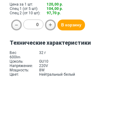
Цена за 1 шт:
120,00 р.
Спец 1 (от 5 шт):
104,00 р.
Спец 2 (от 10 шт):
97,70 р.
Технические характеристики
Вес
32 г
600lm
Цоколь:
GU10
Напряжение:
220V
Мощность:
8W
Цвет:
Нейтральный белый