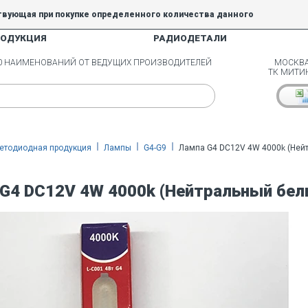
твующая при покупке определенного количества данного
РОДУКЦИЯ
РАДИОДЕТАЛИ
5% и 10% не действуют.
00 НАИМЕНОВАНИЙ ОТ ВЕДУЩИХ ПРОИЗВОДИТЕЛЕЙ
МОСКВА
ТК МИТИ
етодиодная продукция
Лампы
G4-G9
Лампа G4 DC12V 4W 4000k (Нейт
G4 DC12V 4W 4000k (Нейтральный бел