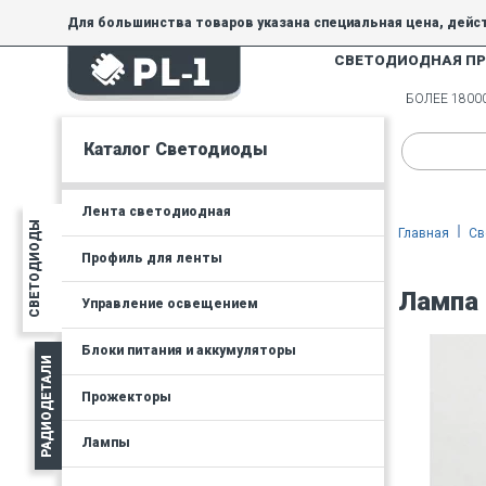
Для большинства товаров указана специальная цена, дейс
СВЕТОДИОДНАЯ П
На товары, купленные по специальной цене, общие скидки 
товара.
БОЛЕЕ 180
Минимальная сумма заказа - 300 руб.
Каталог Светодиоды
Лента светодиодная
СВЕТОДИОДЫ
Главная
Св
Профиль для ленты
Лампа 
Управление освещением
Блоки питания и аккумуляторы
РАДИОДЕТАЛИ
Прожекторы
Лампы