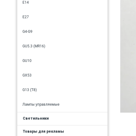
E14
E27
G4-G9
GU5.3 (MR16)
GU10
GX53
G13 (T8)
Лампы управляемые
Светильники
Товары для рекламы