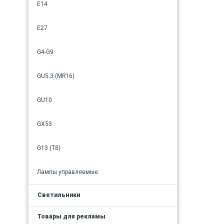
E14
E27
G4-G9
GU5.3 (MR16)
GU10
GX53
G13 (T8)
Лампы управляемые
Светильники
Товары для рекламы