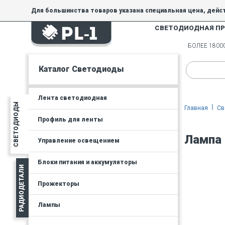
Для большинства товаров указана специальная цена, дейс
СВЕТОДИОДНАЯ П
На товары, купленные по специальной цене, общие скидки 
товара.
БОЛЕЕ 180
Минимальная сумма заказа - 300 руб.
Каталог Светодиоды
Лента светодиодная
СВЕТОДИОДЫ
Главная
Св
Профиль для ленты
Лампа 
Управление освещением
Блоки питания и аккумуляторы
РАДИОДЕТАЛИ
Прожекторы
Лампы