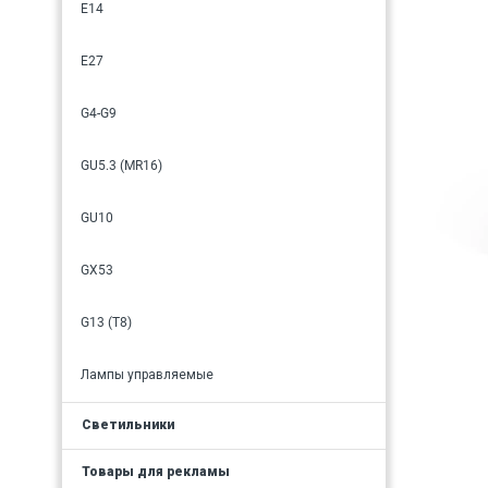
E14
E27
G4-G9
GU5.3 (MR16)
GU10
GX53
G13 (T8)
Лампы управляемые
Светильники
Товары для рекламы