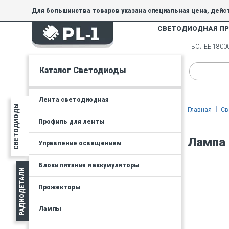
Для большинства товаров указана специальная цена, дейс
СВЕТОДИОДНАЯ П
На товары, купленные по специальной цене, общие скидки 
товара.
БОЛЕЕ 180
Минимальная сумма заказа - 300 руб.
Каталог Светодиоды
Лента светодиодная
СВЕТОДИОДЫ
Главная
Св
Профиль для ленты
Лампа 
Управление освещением
Блоки питания и аккумуляторы
РАДИОДЕТАЛИ
Прожекторы
Лампы