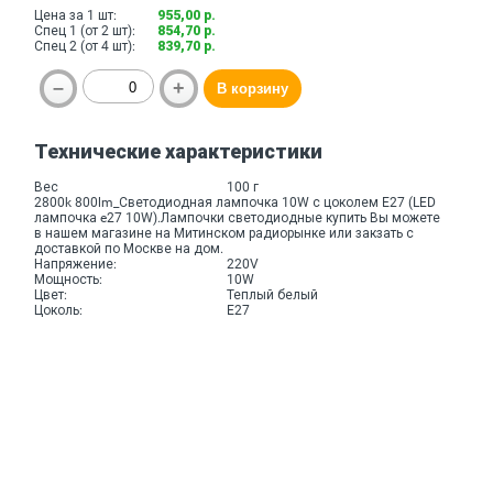
Цена за 1 шт:
955,00 р.
Спец 1 (от 2 шт):
854,70 р.
Спец 2 (от 4 шт):
839,70 р.
Технические характеристики
Вес
100 г
2800k 800lm_Светодиодная лампочка 10W с цоколем E27 (LED
лампочка e27 10W).Лампочки светодиодные купить Вы можете
в нашем магазине на Митинском радиорынке или закзать с
доставкой по Москве на дом.
Напряжение:
220V
Мощность:
10W
Цвет:
Теплый белый
Цоколь:
E27