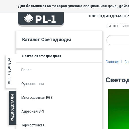
Для большинства товаров указана специальная цена, дейс
СВЕТОДИОДНАЯ П
На товары, купленные по специальной цене, общие скидки 
товара.
БОЛЕЕ 180
Минимальная сумма заказа - 300 руб.
Каталог Светодиоды
Лента светодиодная
СВЕТОДИОДЫ
Главная
Св
Белая
Светод
Одноцветная
РАДИОДЕТАЛИ
Многоцветная RGB
Адресная SPI
Термостойкая