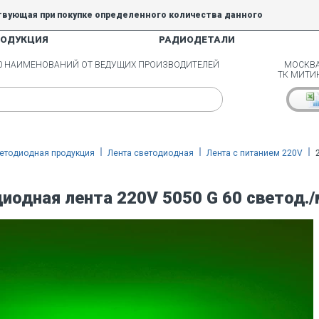
твующая при покупке определенного количества данного
РОДУКЦИЯ
РАДИОДЕТАЛИ
5% и 10% не действуют.
00 НАИМЕНОВАНИЙ ОТ ВЕДУЩИХ ПРОИЗВОДИТЕЛЕЙ
МОСКВА
ТК МИТИ
етодиодная продукция
Лента светодиодная
Лента с питанием 220V
иодная лента 220V 5050 G 60 светод.