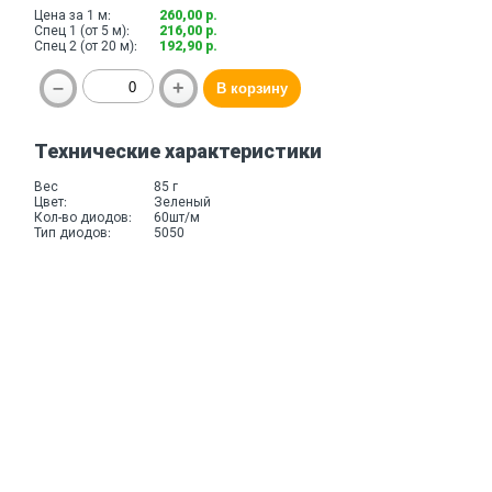
Цена за 1 м:
260,00 р.
Спец 1 (от 5 м):
216,00 р.
Спец 2 (от 20 м):
192,90 р.
Технические характеристики
Вес
85 г
Цвет:
Зеленый
Кол-во диодов:
60шт/м
Тип диодов:
5050