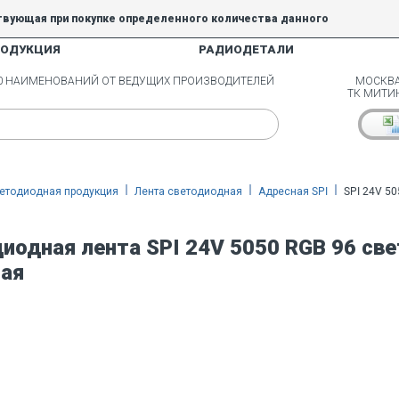
твующая при покупке определенного количества данного
РОДУКЦИЯ
РАДИОДЕТАЛИ
5% и 10% не действуют.
00 НАИМЕНОВАНИЙ ОТ ВЕДУЩИХ ПРОИЗВОДИТЕЛЕЙ
МОСКВА
ТК МИТИ
етодиодная продукция
Лента светодиодная
Адресная SPI
SPI 24V 50
иодная лента SPI 24V 5050 RGB 96 све
ая