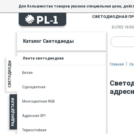
Для большинства товаров указана специальная цена, дейс
СВЕТОДИОДНАЯ П
На товары, купленные по специальной цене, общие скидки 
товара.
БОЛЕЕ 180
Минимальная сумма заказа - 300 руб.
Каталог Светодиоды
Лента светодиодная
СВЕТОДИОДЫ
Главная
Св
Белая
Светод
Одноцветная
адресн
РАДИОДЕТАЛИ
Многоцветная RGB
Адресная SPI
Термостойкая