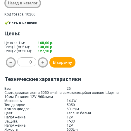
Код товара: 10266
Есть в наличии
Цены:
Цена за 1 м:
168,00 р.
Спец 1 (от 5 м):
138,60 р.
Спец 2 (от 50 м):
127,10 р.
Технические характеристики
Вес
25 г
Светодиодная лента 5050 smd на самоклеющейся основе_Ширина
10мм_Питание 12V_960лм/м
Мощность:
14,4W
Тип диодов:
5050
Кол-во диодов:
60шт/м
Цвет:
Теплый белый
Напряжение:
12V
Защита:
IP-33
Напряжение:
12V
Яркость:
600Lm