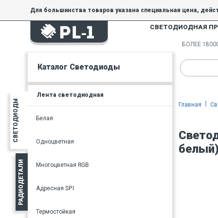
Для большинства товаров указана специальная цена, дейс
СВЕТОДИОДНАЯ П
На товары, купленные по специальной цене, общие скидки 
товара.
БОЛЕЕ 180
Минимальная сумма заказа - 300 руб.
Каталог Светодиоды
Лента светодиодная
СВЕТОДИОДЫ
Главная
Св
Белая
Светод
Одноцветная
белый
РАДИОДЕТАЛИ
Многоцветная RGB
Адресная SPI
Термостойкая