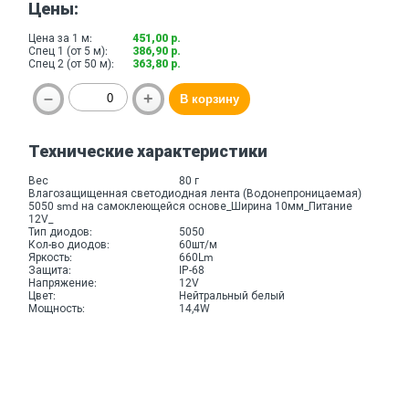
Цены:
Цена за 1 м:
451,00 р.
Спец 1 (от 5 м):
386,90 р.
Спец 2 (от 50 м):
363,80 р.
Технические характеристики
Вес
80 г
Влагозащищенная светодиодная лента (Водонепроницаемая)
5050 smd на самоклеющейся основе_Ширина 10мм_Питание
12V_
Тип диодов:
5050
Кол-во диодов:
60шт/м
Яркость:
660Lm
Защита:
IP-68
Напряжение:
12V
Цвет:
Нейтральный белый
Мощность:
14,4W