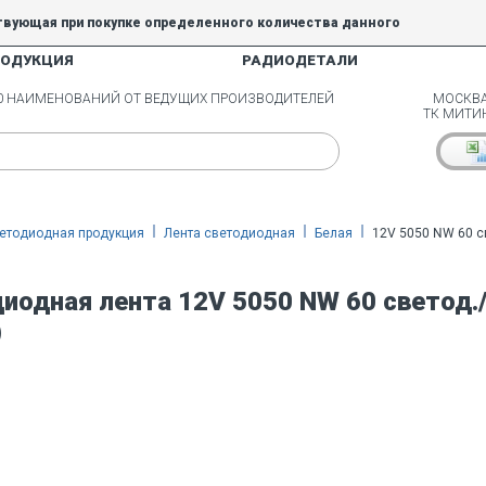
твующая при покупке определенного количества данного
РОДУКЦИЯ
РАДИОДЕТАЛИ
5% и 10% не действуют.
00 НАИМЕНОВАНИЙ ОТ ВЕДУЩИХ ПРОИЗВОДИТЕЛЕЙ
МОСКВА
ТК МИТИ
етодиодная продукция
Лента светодиодная
Белая
12V 5050 NW 60 с
иодная лента 12V 5050 NW 60 светод.
)