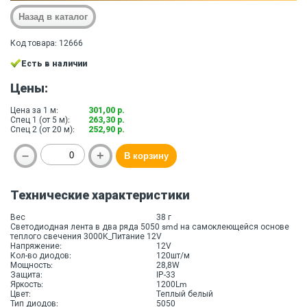
Код товара: 12666
Есть в наличии
Цены:
Цена за 1 м:
301,00 р.
Спец 1 (от 5 м):
263,30 р.
Спец 2 (от 20 м):
252,90 р.
Технические характеристики
Вес
38 г
Светодиодная лента в два ряда 5050 smd на самоклеющейся основе
теплого свечения 3000K_Питание 12V
Напряжение:
12V
Кол-во диодов:
120шт/м
Мощность:
28,8W
Защита:
IP-33
Яркость:
1200Lm
Цвет:
Теплый белый
Тип диодов:
5050