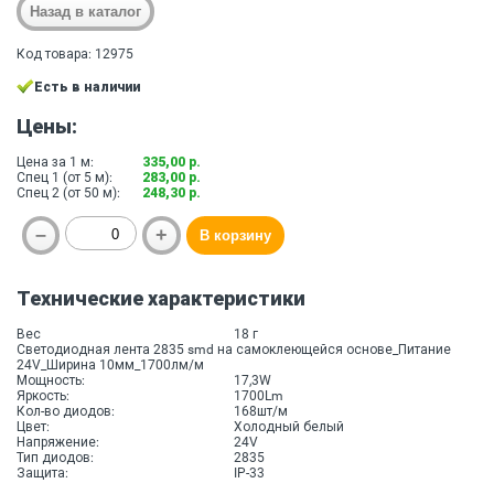
Код товара: 12975
Есть в наличии
Цены:
Цена за 1 м:
335,00 р.
Спец 1 (от 5 м):
283,00 р.
Спец 2 (от 50 м):
248,30 р.
Технические характеристики
Вес
18 г
Светодиодная лента 2835 smd на самоклеющейся основе_Питание
24V_Ширина 10мм_1700лм/м
Мощность:
17,3W
Яркость:
1700Lm
Кол-во диодов:
168шт/м
Цвет:
Холодный белый
Напряжение:
24V
Тип диодов:
2835
Защита:
IP-33